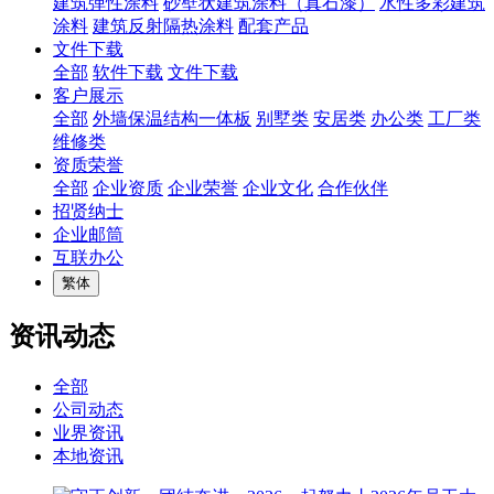
建筑弹性涂料
砂壁状建筑涂料（真石漆）
水性多彩建筑
涂料
建筑反射隔热涂料
配套产品
文件下载
全部
软件下载
文件下载
客户展示
全部
外墙保温结构一体板
别墅类
安居类
办公类
工厂类
维修类
资质荣誉
全部
企业资质
企业荣誉
企业文化
合作伙伴
招贤纳士
企业邮筒
互联办公
繁体
资讯动态
全部
公司动态
业界资讯
本地资讯