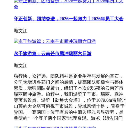
守正创新、团结奋进，2026一起努力丨2026年员工大会
顾文江
永千旅游篇：云南芒市腾冲瑞丽六日游
顾文江
独行快，众行远。团队精神是企业生存与发展的基石，
公司为增进各部门之间的感情，提高团队积极性与整体
素质，增强团队凝聚力，组织了本次6天5夜的云南芒市
瑞丽腾冲旅游。旅程中，我们游览了芒市、瑞丽、腾冲
等著名景点。游览【勐焕大金塔】，位于1079.6m雷崖让
山顶的大金塔可俯视芒市城景，异域风情十足， 置身于
异国。一寨两国：位于有名的中缅边境71号界碑旁，是
典型的“一个寨子两个国家”地理奇观。游览【姐告国门