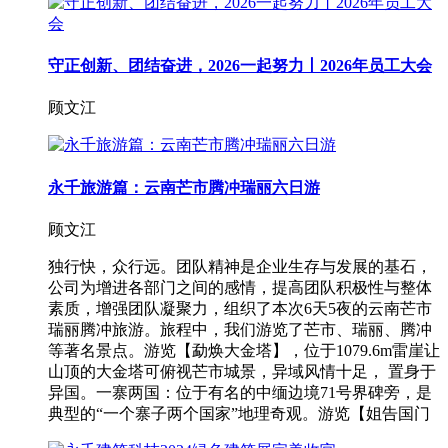
守正创新、团结奋进，2026一起努力丨2026年员工大会
顾文江
永千旅游篇：云南芒市腾冲瑞丽六日游
顾文江
独行快，众行远。团队精神是企业生存与发展的基石，
公司为增进各部门之间的感情，提高团队积极性与整体
素质，增强团队凝聚力，组织了本次6天5夜的云南芒市
瑞丽腾冲旅游。旅程中，我们游览了芒市、瑞丽、腾冲
等著名景点。游览【勐焕大金塔】，位于1079.6m雷崖让
山顶的大金塔可俯视芒市城景，异域风情十足， 置身于
异国。一寨两国：位于有名的中缅边境71号界碑旁，是
典型的“一个寨子两个国家”地理奇观。游览【姐告国门