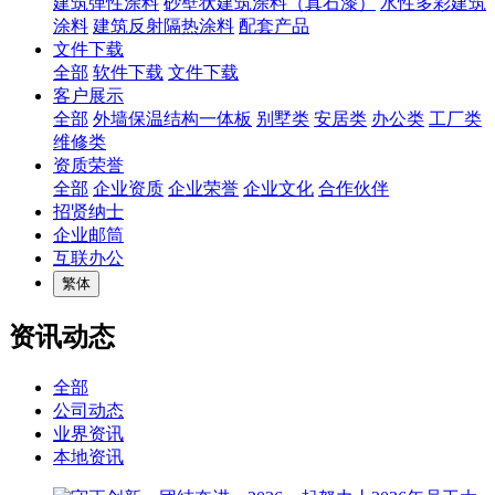
建筑弹性涂料
砂壁状建筑涂料（真石漆）
水性多彩建筑
涂料
建筑反射隔热涂料
配套产品
文件下载
全部
软件下载
文件下载
客户展示
全部
外墙保温结构一体板
别墅类
安居类
办公类
工厂类
维修类
资质荣誉
全部
企业资质
企业荣誉
企业文化
合作伙伴
招贤纳士
企业邮筒
互联办公
繁体
资讯动态
全部
公司动态
业界资讯
本地资讯