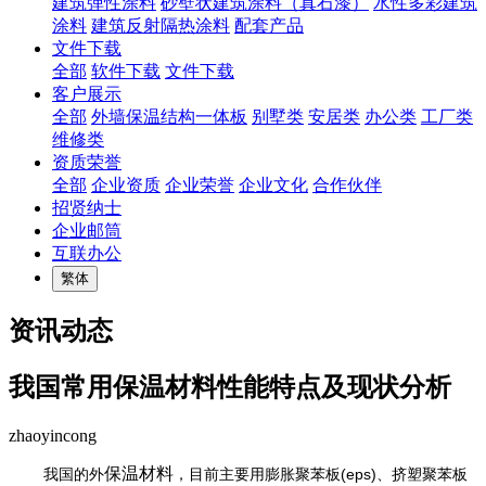
建筑弹性涂料
砂壁状建筑涂料（真石漆）
水性多彩建筑
涂料
建筑反射隔热涂料
配套产品
文件下载
全部
软件下载
文件下载
客户展示
全部
外墙保温结构一体板
别墅类
安居类
办公类
工厂类
维修类
资质荣誉
全部
企业资质
企业荣誉
企业文化
合作伙伴
招贤纳士
企业邮筒
互联办公
繁体
资讯动态
我国常用保温材料性能特点及现状分析
zhaoyincong
保温材料
(eps)
我国的外
，目前主要用膨胀聚苯板
、挤塑聚苯板