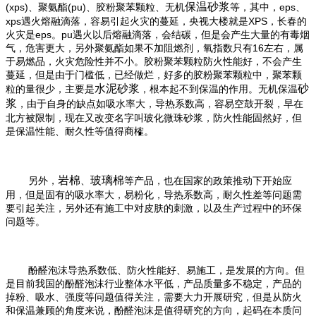
保温砂浆
(xps)
(pu)
eps
、聚氨酯
、胶粉聚苯颗粒、无机
等，其中，
、
xps
XPS
遇火熔融滴落，容易引起火灾的蔓延，央视大楼就是
，长春的
eps
pu
火灾是
。
遇火以后熔融滴落，会结碳，但是会产生大量的有毒烟
16
气，危害更大，另外聚氨酯如果不加阻燃剂，氧指数只有
左右，属
于易燃品，火灾危险性并不小。胶粉聚苯颗粒防火性能好，不会产生
蔓延，但是由于门槛低，已经做烂，好多的胶粉聚苯颗粒中，聚苯颗
水泥砂浆
砂
粒的量很少，主要是
，根本起不到保温的作用。无机保温
浆
，由于自身的缺点如吸水率大，导热系数高，容易空鼓开裂，早在
北方被限制，现在又改变名字叫玻化微珠砂浆，防火性能固然好，但
是保温性能、耐久性等值得商榷。
岩棉
玻璃棉
另外，
、
等产品，也在国家的政策推动下开始应
用，但是固有的吸水率大，易粉化，导热系数高，耐久性差等问题需
要引起关注，另外还有施工中对皮肤的刺激，以及生产过程中的环保
问题等。
酚醛泡沫导热系数低、防火性能好、易施工，是发展的方向。但
是目前我国的酚醛泡沫行业整体水平低，产品质量多不稳定，产品的
掉粉、吸水、强度等问题值得关注，需要大力开展研究，但是从防火
和保温兼顾的角度来说，酚醛泡沫是值得研究的方向，起码在本质问