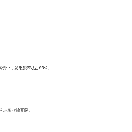
案例中，发泡聚苯板占95%。
致泡沫板收缩开裂。