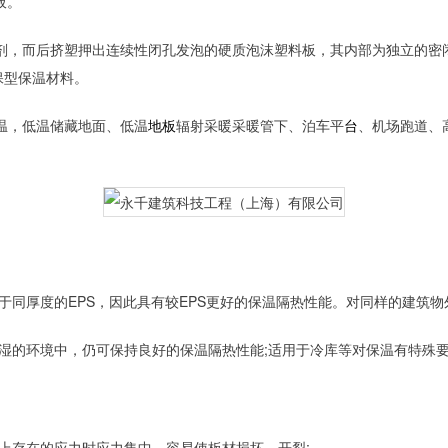
板。
剂，而后挤塑押出连续性闭孔发泡的硬质泡沫塑料板，其内部为独立的密
保型保温材料。
温，低温储藏地面、低温
地板
辐射采暖采暖管下、泊车平
台
、机场跑道、
低于同厚度的EPS，因此具有较EPS更好的保温隔热性能。对同样的建筑
潮湿的环境中，仍可保持良好的保温隔热性能;适用于冷库等对保温有特殊
板上存在的应力时应力集中，容易使板材损坏、开裂;