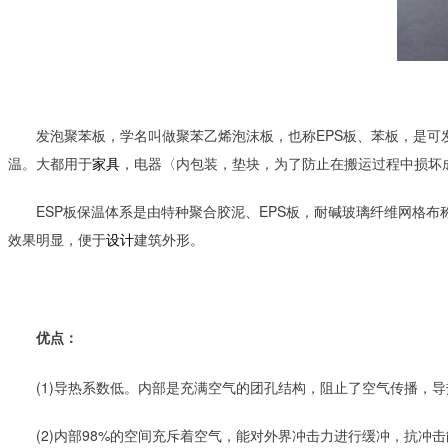
　　发泡聚苯板，学名叫做聚苯乙烯泡沫板，也称EPS板、苯板，是
温。大都用于
家具
，电器〈内包装，垫块，为了防止在搬运过程中损坏
　　ESP板保温体系是由特种聚合胶泥、EPS板，耐碱玻璃纤维网格
效果明显，便于
设计
建筑外形。
　　优点：
　　(1)导热系数低。内部是充满空气的团孔结构，阻止了空气传播，导热
　　(2)内部98%的空间充斥着空气，能对外界冲击力进行缓冲，抗冲击