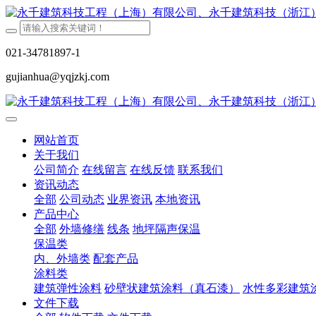
021-34781897-1
gujianhua@yqjzkj.com
网站首页
关于我们
公司简介
在线留言
在线反馈
联系我们
资讯动态
全部
公司动态
业界资讯
本地资讯
产品中心
全部
外墙修缮
线条
地坪隔声保温
保温类
内、外墙类
配套产品
涂料类
建筑弹性涂料
砂壁状建筑涂料（真石漆）
水性多彩建筑
文件下载