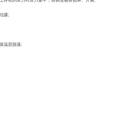
结露;
保温层脱落;