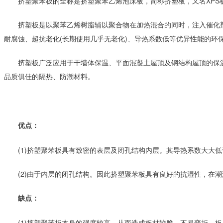
　　挤塑聚苯板的全称是挤塑聚苯乙烯泡沫板，简称挤塑板，又名XPS
　　挤塑板是以聚苯乙烯树脂辅以聚合物在加热混合的同时，注入催化
耐腐蚀、超抗老化(长期使用几乎无老化)、导热系数低等优异性能的环
　　挤塑板广泛应用于干墙体保温、平面混凝土屋顶及钢结构屋顶的保
品质俱佳的隔热、防潮材料。
　　优点：
　　(1)挤塑聚苯板具有致密的表层及闭孔结构内层。其导热系数大大
　　(2)由于内层的闭孔结构。因此挤塑聚苯板具有良好的抗湿性，在
　　缺点：
　　(1)挤塑聚苯板本身的强度较高，从而造成板材较脆，不易弯折，