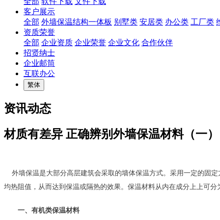
全部
软件下载
文件下载
客户展示
全部
外墙保温结构一体板
别墅类
安居类
办公类
工厂类
资质荣誉
全部
企业资质
企业荣誉
企业文化
合作伙伴
招贤纳士
企业邮筒
互联办公
繁体
资讯动态
材质有差异 正确辨别外墙保温材料（一）
    外墙保温是大部分高层建筑会采取的墙体保温方式。采用一定的
均热阻值，从而达到保温或隔热的效果。保温材料从内在成分上上可分
　　一、有机类保温材料