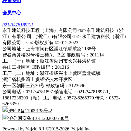
联系我们
会员中心
021-34781897-1
永千建筑科技工程（上海）有限公司<br>永千建筑科技（浙
江）有限公 司 （浙江）)有限公司<br> 永千建筑科技（浙江）
有限公司 <br>版权所有 ©2015-2023
公司地址：上海市闵行区浦江镇联航路1188号
智谷商务楼24号楼三楼A、B室 邮政编码：201114
工厂（一）地址：浙江省湖州市长兴县洪桥镇
弁山工业园区 邮政编码：201316
工厂（二）地址：浙江省绍兴市上虞区盖北镇镇
浙江省杭州湾上虞经济技术开发区
东一区朝阳三路30号 邮政编码：3123696
公司电话：021-34781897 销售电话：021-34781897-1、
18817236200（顾） 工厂电话：0572-6265370 传真：0572-
6265350
沪ICP备17009138号-2
沪公网安备31011202007730号
Powered by
Yqjzkj 8.1
©2015-2026
Yqjzkj Inc.