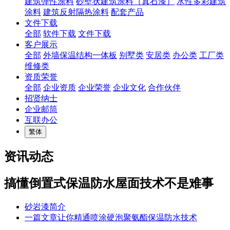
建筑弹性涂料
砂壁状建筑涂料（真石漆）
水性多彩建筑
涂料
建筑反射隔热涂料
配套产品
文件下载
全部
软件下载
文件下载
客户展示
全部
外墙保温结构一体板
别墅类
安居类
办公类
工厂类
维修类
资质荣誉
全部
企业资质
企业荣誉
企业文化
合作伙伴
招贤纳士
企业邮筒
互联办公
繁体
资讯动态
搞懂倒置式保温防水屋面技术不是难事
砂岩漆简介
一篇文章让你精通喷涂硬泡聚氨酯保温防水技术