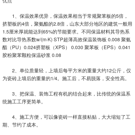
优点
1
5
、保温效果优异，保温效果相当于常规聚苯板的
倍，
4
2.8
挤塑板的
倍，聚氨酯的
倍，山东大部分地区的建筑一般用
1.5
65%
厘米厚就能达到
的节能要求。不同保温材料其导热系
w/(m·K) STP
 0.008 
数对比
导热系数
超薄高效保温装饰板
聚氨
PU
0.024
XPS
 0.030 
EPS
0.041
酯（
）
挤塑板（
）
聚苯板（
）
 0.08
胶粉聚苯颗粒保温砂浆
2
12
、单位质量轻，上墙后每平方米的重量大约
公斤，仅
1/4
为瓷砖上墙后的重量的
。施工后，不易脱落，安全性高。
3
、把保温、装饰工程有机的结合起来，比传统的保温系
统施工工序更简单。
4
、施工方便，可以像瓷砖一样直接粘贴，大大缩短了工
期、节约了成本。