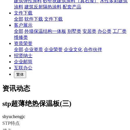
建筑弹性涂料
砂壁状建筑涂料（真石漆）
水性多彩建筑
涂料
建筑反射隔热涂料
配套产品
文件下载
全部
软件下载
文件下载
客户展示
全部
外墙保温结构一体板
别墅类
安居类
办公类
工厂类
维修类
资质荣誉
全部
企业资质
企业荣誉
企业文化
合作伙伴
招贤纳士
企业邮筒
互联办公
繁体
资讯动态
stp超薄绝热保温板(三)
shyuchengjc
STP
特点