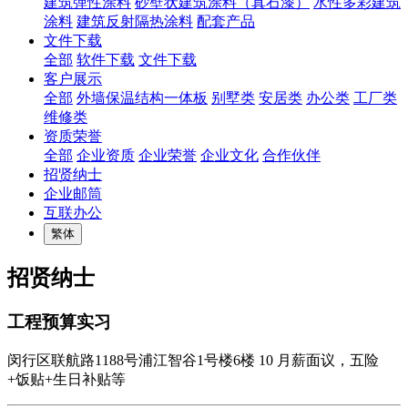
建筑弹性涂料
砂壁状建筑涂料（真石漆）
水性多彩建筑
涂料
建筑反射隔热涂料
配套产品
文件下载
全部
软件下载
文件下载
客户展示
全部
外墙保温结构一体板
别墅类
安居类
办公类
工厂类
维修类
资质荣誉
全部
企业资质
企业荣誉
企业文化
合作伙伴
招贤纳士
企业邮筒
互联办公
繁体
招贤纳士
工程预算实习
闵行区联航路1188号浦江智谷1号楼6楼
10
月薪面议，五险
+饭贴+生日补贴等