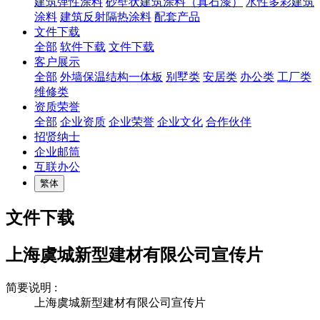
建筑弹性涂料
砂壁状建筑涂料（真石漆）
水性多彩建筑
涂料
建筑反射隔热涂料
配套产品
文件下载
全部
软件下载
文件下载
客户展示
全部
外墙保温结构一体板
别墅类
安居类
办公类
工厂类
维修类
资质荣誉
全部
企业资质
企业荣誉
企业文化
合作伙伴
招贤纳士
企业邮筒
互联办公
繁体
文件下载
上海虞城新型建材有限公司宣传片
简要说明 :
上海虞城新型建材有限公司宣传片